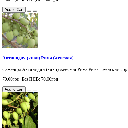
Add to Cart
Актинидия (киви) Рима (женская)
Cаженцы Актинидии (киви) женской Рима Рима - женский сорт 
70.00грн.
Без ПДВ: 70.00грн.
Add to Cart