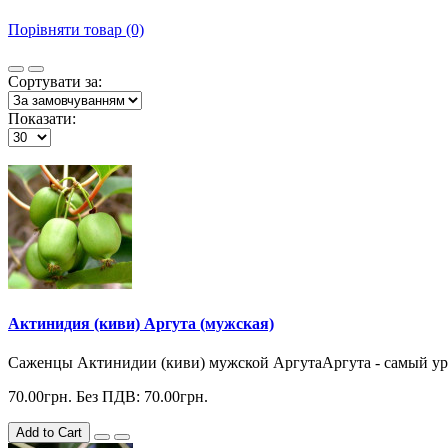
Порівняти товар (0)
Сортувати за:
Показати:
Актинидия (киви) Аргута (мужская)
Саженцы Актинидии (киви) мужской АргутаАргута - самый ур
70.00грн.
Без ПДВ: 70.00грн.
Add to Cart