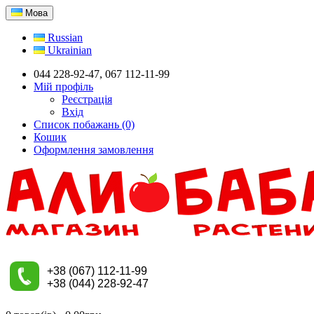
Мова
Russian
Ukrainian
044 228-92-47, 067 112-11-99
Мій профіль
Реєстрація
Вхід
Список побажань (0)
Кошик
Оформлення замовлення
+38 (067) 112-11-99
+38 (044) 228-92-47