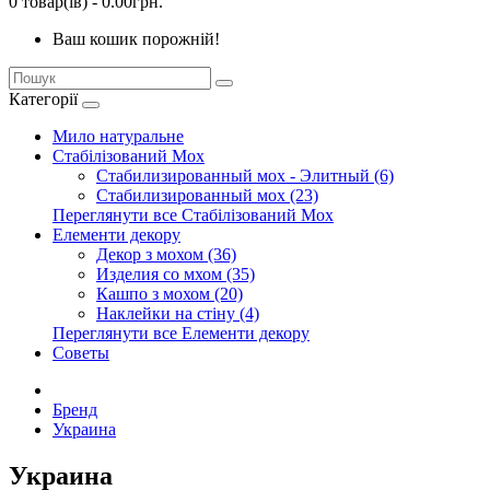
0 товар(ів) - 0.00грн.
Ваш кошик порожній!
Категорії
Мило натуральне
Стабілізований Мох
Стабилизированный мох - Элитный (6)
Стабилизированный мох (23)
Переглянути все Стабілізований Мох
Елементи декору
Декор з мохом (36)
Изделия со мхом (35)
Кашпо з мохом (20)
Наклейки на стіну (4)
Переглянути все Елементи декору
Советы
Бренд
Украина
Украина