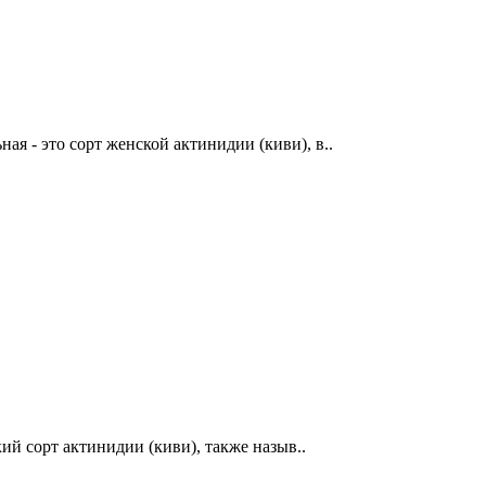
 - это сорт женской актинидии (киви), в..
й сорт актинидии (киви), также назыв..